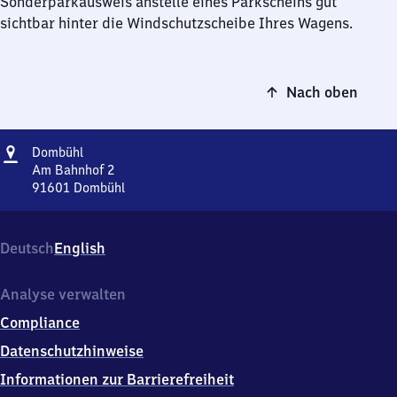
Sonderparkausweis anstelle eines Parkscheins gut
sichtbar hinter die Windschutzscheibe Ihres Wagens.
Nach oben
Adresse
Dombühl
Dombühl
Am Bahnhof 2
91601
Dombühl
Dombühl,
Am
Bahnhof
Deutsch
English
2,
9
1
Analyse verwalten
6
Compliance
0
1
Datenschutzhinweise
Dombühl
Informationen zur Barrierefreiheit