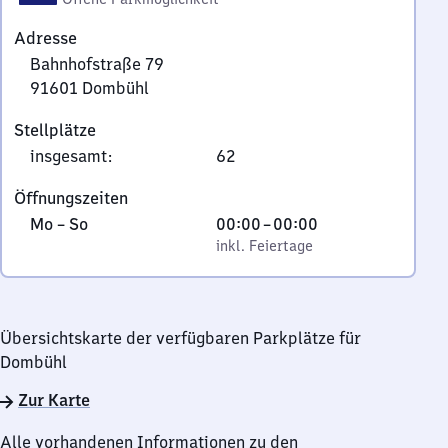
Adresse
Bahnhofstraße 79
91601
Dombühl
Bahnhofstraße
Stellplätze
79,
insgesamt
:
62
9
1
Öffnungszeiten
6
Montag
,
Von
Mo
–
So
00:00
–
00:00
0
bis
inkl. Feiertage
0
inkl. Feiertage
1
Sonntag
Uhr
Dombühl
bis
0
Übersichtskarte der verfügbaren Parkplätze für
Uhr
Dombühl
Zur Karte
Alle vorhandenen Informationen zu den