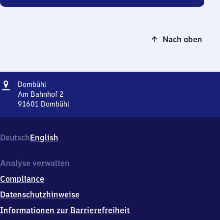
Nach oben
Adresse
Dombühl
Dombühl
Am Bahnhof 2
91601
Dombühl
Dombühl,
Am
Bahnhof
Deutsch
English
2,
9
1
Analyse verwalten
6
Compliance
0
1
Datenschutzhinweise
Dombühl
Informationen zur Barrierefreiheit