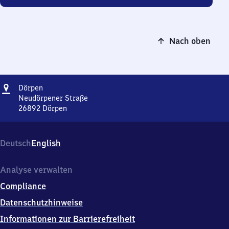
Nach oben
Adresse
Dörpen
Dörpen
Neudörpener Straße
26892
Dörpen
Dörpen,
Neudörpener
Straße,
Deutsch
English
2
6
8
Analyse verwalten
9
Compliance
2
Dörpen
Datenschutzhinweise
Informationen zur Barrierefreiheit