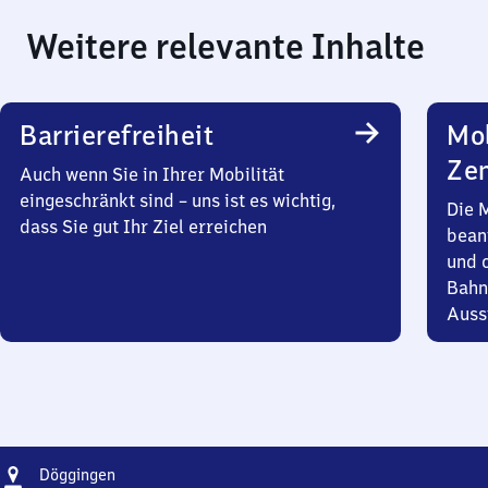
Weitere relevante Inhalte
Barrierefreiheit
Mob
Zen
Auch wenn Sie in Ihrer Mobilität
eingeschränkt sind – uns ist es wichtig,
Die 
dass Sie gut Ihr Ziel erreichen
bean
und 
Bahn
Auss
Adresse
Döggingen
Döggingen