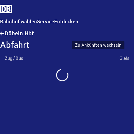
Bahnhof wählen
Service
Entdecken
Döbeln
Döbeln Hbf
Hauptbahnhof
Abfahrt
Zu Ankünften wechseln
Zug / Bus
Gleis
Wird
geladen…