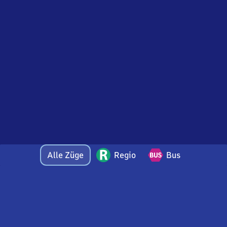
Alle Züge
Regio
Bus
Bei Fragen oder Feedback zu dieser Abfahrtstafel
wenden Sie sich gerne per E-Mail an