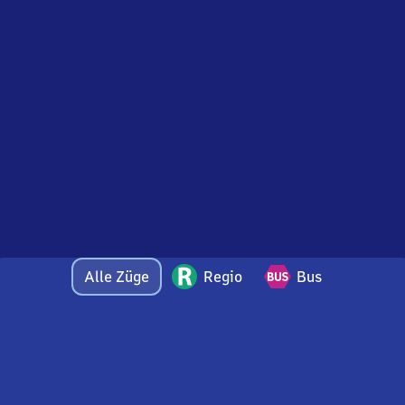
Alle Züge
Regio
Bus
Bei Fragen oder Feedback zu dieser Abfahrtstafel
wenden Sie sich gerne per E-Mail an