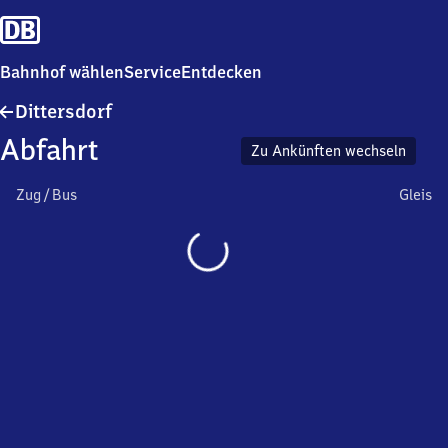
Bahnhof wählen
Service
Entdecken
Dittersdorf
Dittersdorf
Abfahrt
Zu Ankünften wechseln
Zug / Bus
Gleis
Wird
geladen…