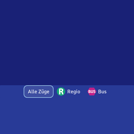
Alle Züge
Regio
Bus
Bei Fragen oder Feedback zu dieser Abfahrtstafel
wenden Sie sich gerne per E-Mail an