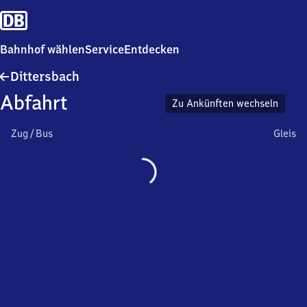
Bahnhof wählen
Service
Entdecken
Dittersbach
Dittersbach
Abfahrt
Zu Ankünften wechseln
Zug / Bus
Gleis
Wird
geladen…