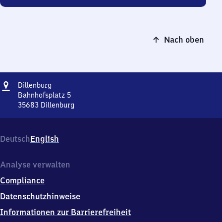
Nach oben
Adresse
Dillenburg
Dillenburg
Bahnhofsplatz 5
35683
Dillenburg
Dillenburg,
Bahnhofsplatz
5,
Deutsch
English
3
5
6
Analyse verwalten
8
Compliance
3
Dillenburg
Datenschutzhinweise
Informationen zur Barrierefreiheit