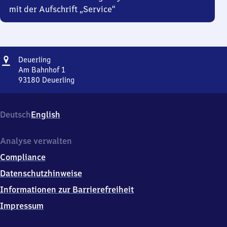
mit der Aufschrift „Service“
Adresse
Deuerling
Deuerling
Am Bahnhof 1
93180
Deuerling
Deuerling,
Am
Bahnhof
Deutsch
English
1,
9
3
Analyse verwalten
1
Compliance
8
0
Datenschutzhinweise
Deuerling
Informationen zur Barrierefreiheit
Impressum