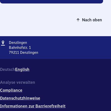
Nach oben
Adresse
Denzlingen
Denzlingen
Bahnhofstr. 1
79211
Denzlingen
Denzlingen,
Bahnhofstr.
1,
Deutsch
English
7
9
2
Analyse verwalten
1
Compliance
1
Denzlingen
Datenschutzhinweise
Informationen zur Barrierefreiheit