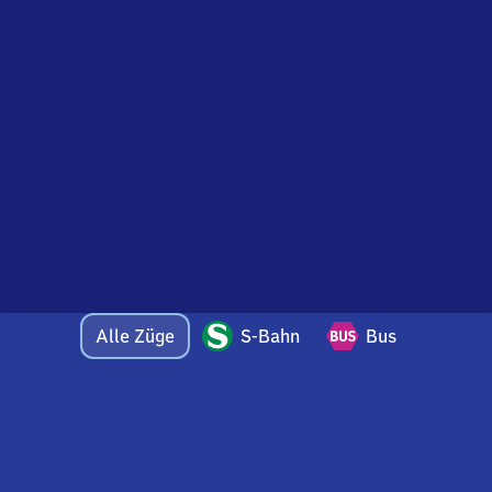
Alle Züge
S-Bahn
Bus
Bei Fragen oder Feedback zu dieser Abfahrtstafel
wenden Sie sich gerne per E-Mail an