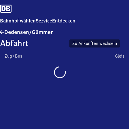
Bahnhof wählen
Service
Entdecken
Dedensen/​
Dedensen/​Gümmer
Gümmer
Abfahrt
Zu Ankünften wechseln
Zug / Bus
Gleis
Wird
geladen…