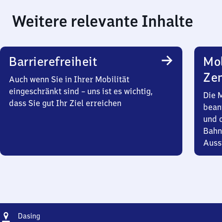
Weitere relevante Inhalte
Barrierefreiheit
Mob
Zen
Auch wenn Sie in Ihrer Mobilität
eingeschränkt sind – uns ist es wichtig,
Die 
dass Sie gut Ihr Ziel erreichen
bean
und 
Bahn
Auss
Adresse
Dasing
Dasing