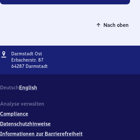
Nach oben
Adresse
Darmstadt
Darmstadt Ost
Ost
Erbacherstr. 87
64287
Darmstadt
Darmstadt
Ost,
Erbacherstr.
Deutsch
English
87,
6
4
Analyse verwalten
2
Compliance
8
7
Datenschutzhinweise
Darmstadt
Informationen zur Barrierefreiheit