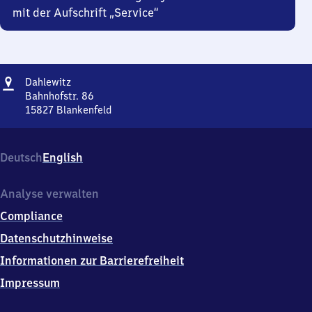
mit der Aufschrift „Service“
Adresse
Dahlewitz
Dahlewitz
Bahnhofstr. 86
15827
Blankenfeld
Dahlewitz,
Bahnhofstr.
86,
Deutsch
English
1
5
8
Analyse verwalten
2
Compliance
7
Blankenfeld
Datenschutzhinweise
Informationen zur Barrierefreiheit
Impressum