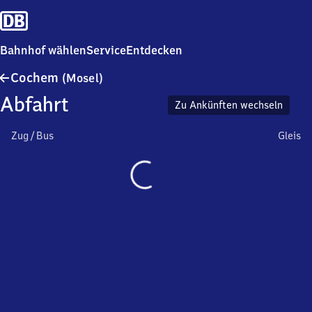
Bahnhof wählen
Service
Entdecken
Cochem
Cochem
(Mosel)
(Mosel)
Abfahrt
Zu Ankünften wechseln
Zug / Bus
Gleis
Wird
geladen…