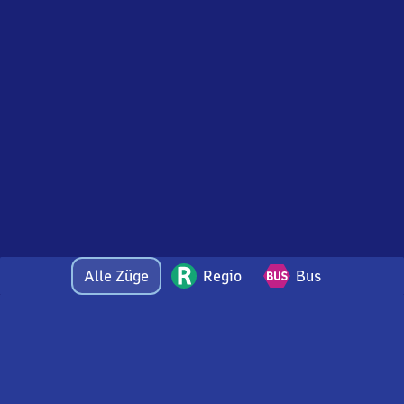
Alle Züge
Regio
Bus
Bei Fragen oder Feedback zu dieser Abfahrtstafel
wenden Sie sich gerne per E-Mail an