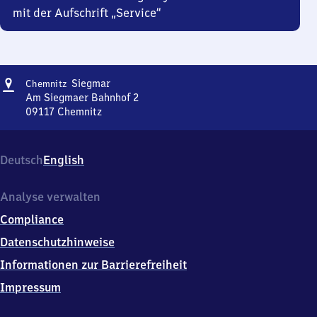
mit der Aufschrift „Service“
Adresse
Chemnitz-
Siegmar
Chemnitz
Siegmar
Am Siegmaer Bahnhof 2
09117
Chemnitz
Chemnitz-
Siegmar,
Am
Deutsch
English
Siegmaer
Bahnhof
2,
Analyse verwalten
0
Compliance
9
1
Datenschutzhinweise
1
Informationen zur Barrierefreiheit
7
Chemnitz
Impressum