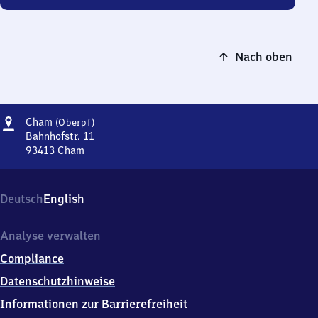
Nach oben
Adresse
Cham
Cham
(Oberpf)
(Oberpfalz)
Bahnhofstr. 11
93413
Cham
Cham
(Oberpfalz),
Bahnhofstr.
Deutsch
English
11,
9
3
Analyse verwalten
4
Compliance
1
3
Datenschutzhinweise
Cham
Informationen zur Barrierefreiheit