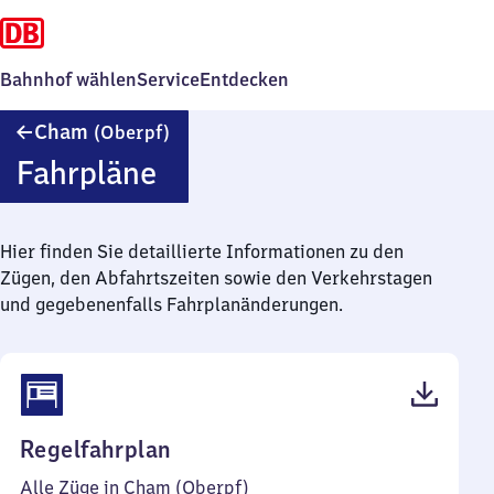
Bahnhof wählen
Service
Entdecken
Cham
Cham
(Oberpf)
(Oberpfalz)
Fahrpläne
Hier finden Sie detaillierte Informationen zu den
Zügen, den Abfahrtszeiten sowie den Verkehrstagen
und gegebenenfalls Fahrplanänderungen.
(PDF,
Regelfahrplan
50
Alle Züge in Cham (Oberpf)