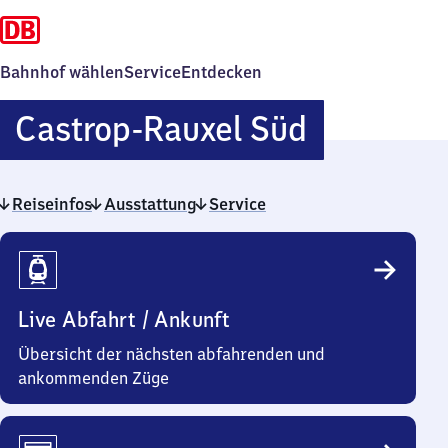
Bahnhof wählen
Service
Entdecken
Castrop-
Castrop-Rauxel Süd
Rauxel
Reiseinfos
Ausstattung
Service
Süd
Reiseinfos
Live Abfahrt / Ankunft
Übersicht der nächsten abfahrenden und
ankommenden Züge