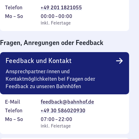
Telefon
+49 201 1821055
Montag
,
Von
Mo
–
So
00:00
–
00:00
bis
inkl. Feiertage
0
inkl. Feiertage
Sonntag
Uhr
bis
Fragen, Anregungen oder Feedback
0
Uhr
Feedback und Kontakt
Ansprechpartner:innen und
Kontaktmöglichkeiten bei Fragen oder
Feedback zu unseren Bahnhöfen
E-Mail
feedback@bahnhof.de
Telefon
+49 30 586020930
Montag
,
Von
Mo
–
So
07:00
–
22:00
bis
inkl. Feiertage
7
inkl. Feiertage
Sonntag
Uhr