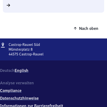
Nach oben
Adresse
Castrop-
Castrop-Rauxel Süd
Rauxel
Münsterplatz 8
Süd
44575
Castrop-Rauxel
Castrop-
Rauxel
Süd,
Deutsch
English
Münsterplatz
8,
4
Analyse verwalten
4
Compliance
5
7
Datenschutzhinweise
5
Informationen zur Barrierefreiheit
Castrop-