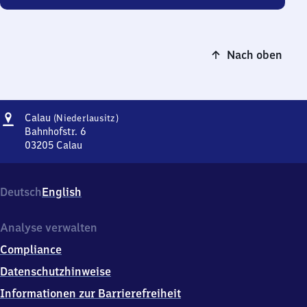
Nach oben
Adresse
Calau
Calau
(Niederlausitz)
(Niederlausitz)
Bahnhofstr. 6
03205
Calau
Calau
(Niederlausitz),
Bahnhofstr.
Deutsch
English
6,
0
3
Analyse verwalten
2
Compliance
0
5
Datenschutzhinweise
Calau
Informationen zur Barrierefreiheit