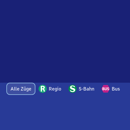
Alle Züge
Regio
S-Bahn
Bus
Bei Fragen oder Feedback zu dieser Abfahrtstafel
wenden Sie sich gerne per E-Mail an