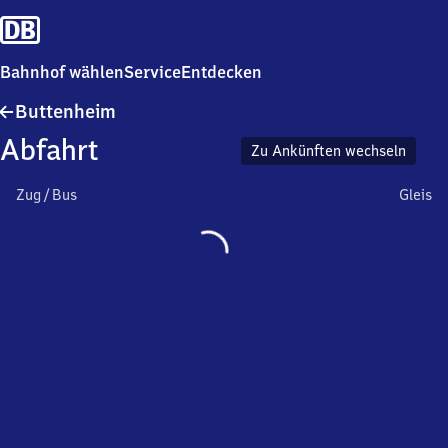
Bahnhof wählen
Service
Entdecken
Buttenheim
Buttenheim
Abfahrt
Zu Ankünften wechseln
Zug / Bus
Gleis
Wird
geladen…