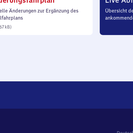
derungsfahrplan
Live Abf
67
elle Änderungen zur Ergänzung des
Übersicht d
Kilobyte)
lfahrplans
ankommende
67 kB
)