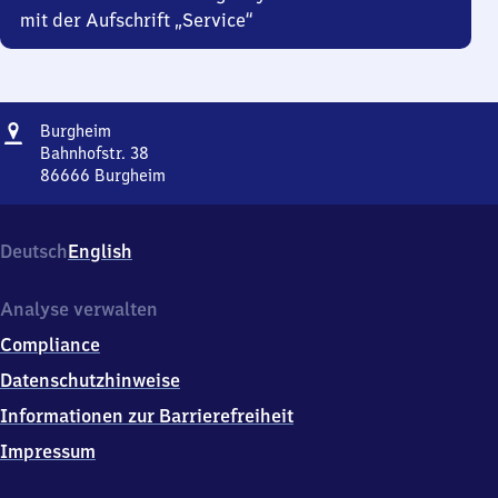
mit der Aufschrift „Service“
Adresse
Burgheim
Burgheim
Bahnhofstr. 38
86666
Burgheim
Burgheim,
Bahnhofstr.
38,
Deutsch
English
8
6
6
Analyse verwalten
6
Compliance
6
Burgheim
Datenschutzhinweise
Informationen zur Barrierefreiheit
Impressum