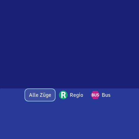
Alle Züge
Regio
Bus
Bei Fragen oder Feedback zu dieser Abfahrtstafel
wenden Sie sich gerne per E-Mail an