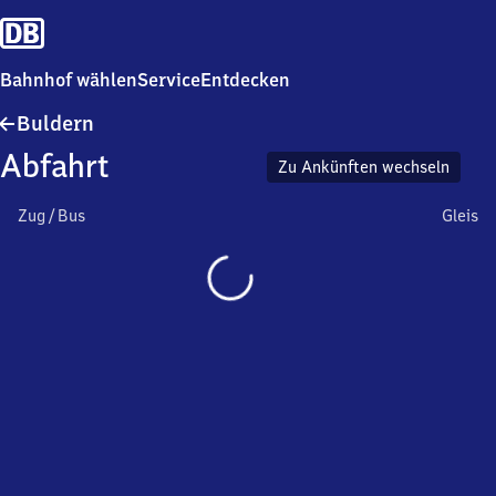
Bahnhof wählen
Service
Entdecken
Buldern
Buldern
Abfahrt
Zu Ankünften wechseln
Zug / Bus
Gleis
Wird
geladen…