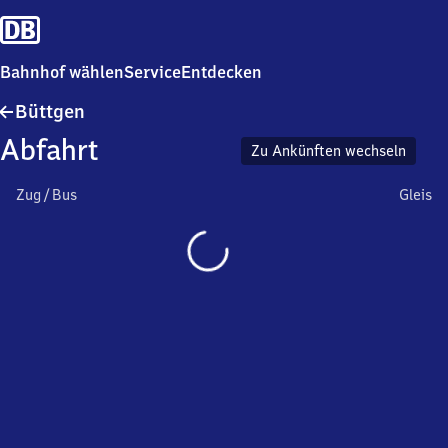
Bahnhof wählen
Service
Entdecken
Büttgen
Büttgen
Abfahrt
Zu Ankünften wechseln
Zug / Bus
Gleis
Wird
geladen…