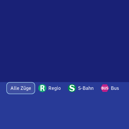
Alle Züge
Regio
S-Bahn
Bus
Bei Fragen oder Feedback zu dieser Abfahrtstafel
wenden Sie sich gerne per E-Mail an