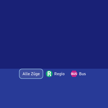
Alle Züge
Regio
Bus
Bei Fragen oder Feedback zu dieser Abfahrtstafel
wenden Sie sich gerne per E-Mail an