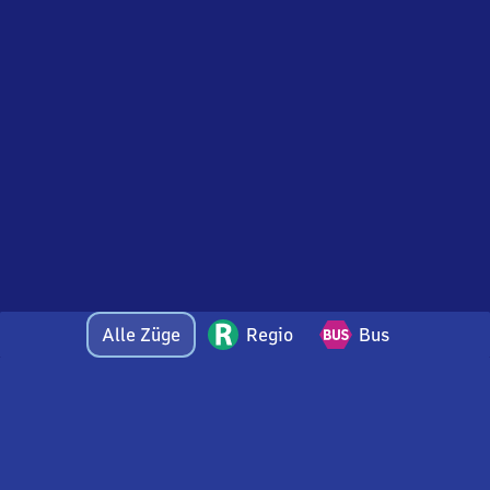
Alle Züge
Regio
Bus
Bei Fragen oder Feedback zu dieser Abfahrtstafel
wenden Sie sich gerne per E-Mail an