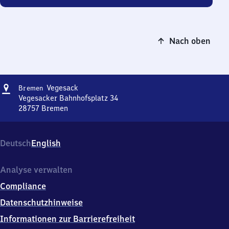
Nach oben
Adresse
Bremen-
Vegesack
Bremen
Vegesack
Vegesacker Bahnhofsplatz 34
28757
Bremen
Bremen-
Vegesack,
Vegesacker
Deutsch
English
Bahnhofsplatz
34,
2
Analyse verwalten
8
Compliance
7
5
Datenschutzhinweise
7
Informationen zur Barrierefreiheit
Bremen