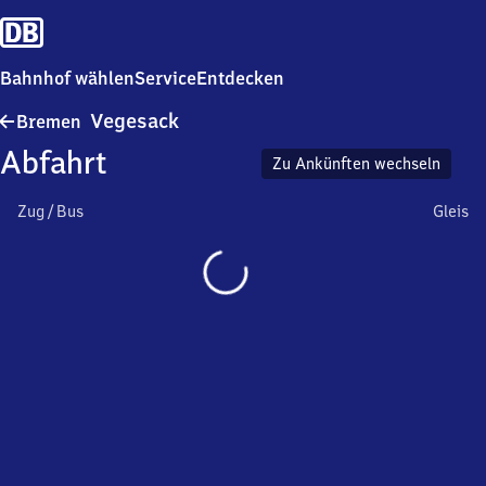
Bahnhof wählen
Service
Entdecken
Bremen-
Vegesack
Bremen
Vegesack
Abfahrt
Zu Ankünften wechseln
Zug / Bus
Gleis
Wird
geladen…