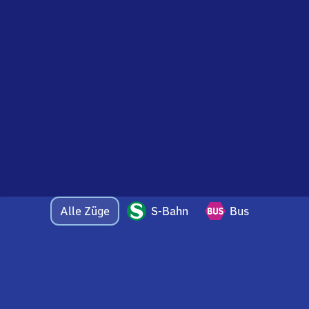
Alle Züge
S-Bahn
Bus
Bei Fragen oder Feedback zu dieser Abfahrtstafel
wenden Sie sich gerne per E-Mail an