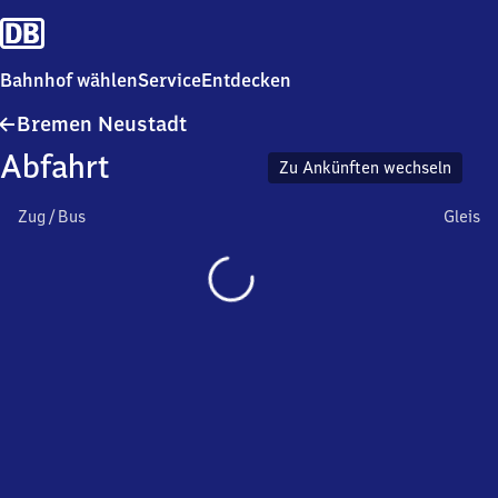
Bahnhof wählen
Service
Entdecken
Bremen
Bremen Neustadt
Neustadt
Abfahrt
Zu Ankünften wechseln
Zug / Bus
Gleis
Wird
geladen…