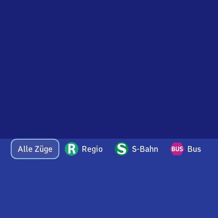
Alle Züge
Regio
S-Bahn
Bus
Bei Fragen oder Feedback zu dieser Abfahrtstafel
wenden Sie sich gerne per E-Mail an