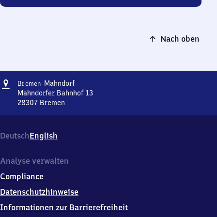
Nach oben
Adresse
Bremen-
Mahndorf
Bremen
Mahndorf
Mahndorfer Bahnhof 13
28307
Bremen
Bremen-
Mahndorf,
Mahndorfer
Deutsch
English
Bahnhof
13,
2
Analyse verwalten
8
Compliance
3
0
Datenschutzhinweise
7
Informationen zur Barrierefreiheit
Bremen