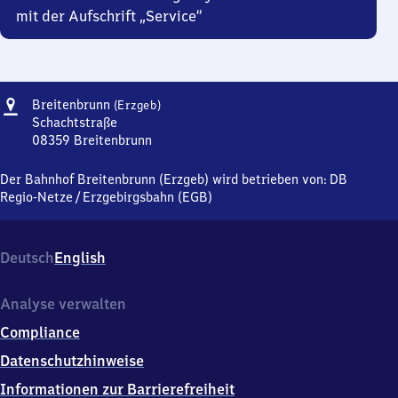
mit der Aufschrift „Service“
Adresse
Breitenbrunn
Breitenbrunn
(Erzgeb)
(Erzgebirge)
Schachtstraße
08359
Breitenbrunn
Breitenbrunn
(Erzgebirge),
Der Bahnhof Breitenbrunn (Erzgeb) wird betrieben von:
DB
Schachtstraße,
Regio-Netze
/
Erzgebirgsbahn (EGB)
0
8
3
Deutsch
English
5
9
Breitenbrunn
Analyse verwalten
Compliance
Datenschutzhinweise
Informationen zur Barrierefreiheit