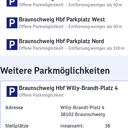
Offene Parkmöglichkeit
–
Entfernung
weniger als 50 m
Braunschweig Hbf Parkplatz West
Offene Parkmöglichkeit
–
Entfernung
weniger als 50 m
Braunschweig Hbf Parkplatz Nord
Offene Parkmöglichkeit
–
Entfernung
weniger als 100 m
Weitere Parkmöglichkeiten
Braunschweig Hbf Willy-Brandt-Platz 4
Offene Parkmöglichkeit
Adresse
Willy-Brandt-Platz 4
38102
Braunschweig
Willy-
Stellplätze
insgesamt
:
38
Brandt-