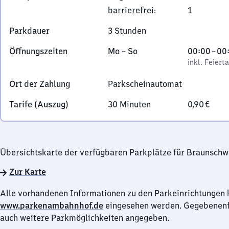
barrierefrei
:
1
Platz
4,
Parkdauer
3 Stunden
3
8
Montag
,
Von
Öffnungszeiten
Mo
–
So
00:00
–
00
1
bis
inkl. Feiertage
0
inkl. Feiert
0
Sonntag
Uhr
Ort der Zahlung
Parkscheinautomat
2
bis
Braunschweig
0
Tarife (Auszug)
30 Minuten
0,90 €
Uhr
Übersichtskarte der verfügbaren Parkplätze für Braunschw
Zur Karte
Alle vorhandenen Informationen zu den Parkeinrichtungen 
www.parkenambahnhof.de
eingesehen werden. Gegebenenfa
auch weitere Parkmöglichkeiten angegeben.