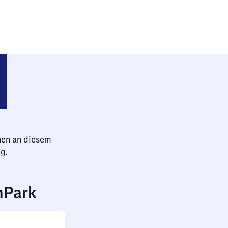
eig Hauptbahnhof
hen an diesem
g.
nPark