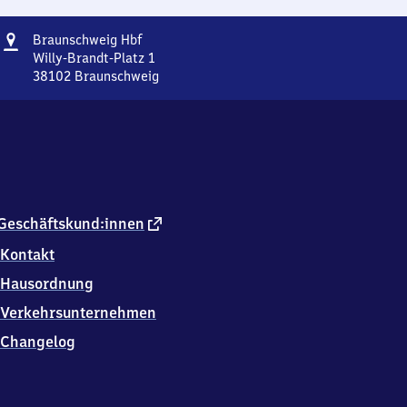
Adresse
Braunschweig
Braunschweig Hbf
Hauptbahnhof
Willy-Brandt-Platz 1
38102
Braunschweig
Braunschweig
Hauptbahnhof,
Willy-
Brandt-
Platz
1,
3
8
externer
Geschäftskund:innen
1
Link
Kontakt
0
2
Hausordnung
Braunschweig
Verkehrsunternehmen
Changelog