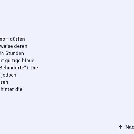
GmbH dürfen
sweise deren
 24 Stunden
it gültige blaue
ehinderte“). Die
 jedoch
hren
hinter die
Nac