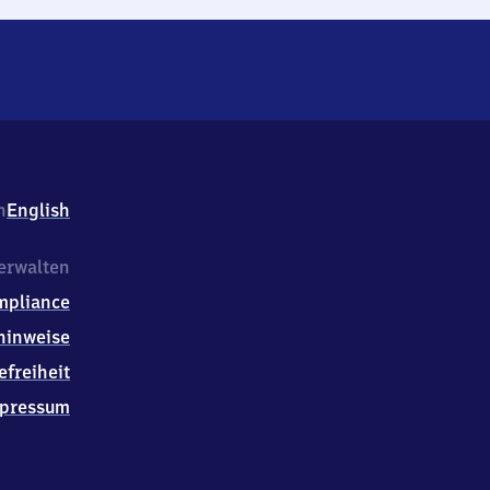
h
English
erwalten
mpliance
hinweise
efreiheit
pressum