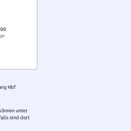
:00
age
eig Hbf
können unter
lls sind dort