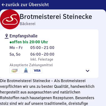
zurück zur Übersicht
Brotmeisterei Steinecke
Bäckerei
Empfangshalle
offen bis 20:00 Uhr
Montag
Von
Mo
–
Fr
05:00
–
21:00
bis
5
Samstag
,
Von
Sa
,
So
06:00
–
20:00
Freitag
Uhr
und
inkl. Feiertage
6
inkl. Feiertage
bis
Sonntag
Akzeptierte Zahlungsmittel
Uhr
21
bis
Uhr
20
Die Brotmeisterei Steinecke – Als Brotmeisterei
Uhr
verpflichten wir uns zu bester Qualität, handwerklich
hergestellt aus ausgesuchten und natürlichen
Rohstoffen nach hauseigenen Rezepturen. Besonders
stolz sind wir auf unsere traditionelle, dreistufige