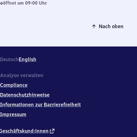
öffnet um 09:00 Uhr
Nach oben
Deutsch
English
Analyse verwalten
Compliance
Datenschutzhinweise
Informationen zur Barrierefreiheit
Impressum
externer
Geschäftskund:innen
Link