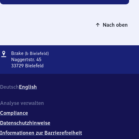
Nach oben
Adresse
Brake
Brake
(b Bielefeld)
(bei
Naggertstr. 45
Bielefeld)
33729
Bielefeld
Brake
(bei
Bielefeld),
Deutsch
English
Naggertstr.
45,
3
Analyse verwalten
3
Compliance
7
2
Datenschutzhinweise
9
Informationen zur Barrierefreiheit
Bielefeld