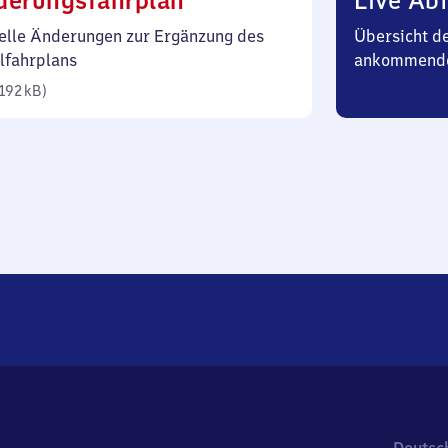
derungsfahrplan
Live Abf
192
elle Änderungen zur Ergänzung des
Übersicht d
Kilobyte)
lfahrplans
ankommend
192 kB
)