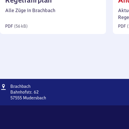
Regelfahrplan
Än
56
Alle Züge in Brachbach
Aktu
Kilobyte)
Rege
PDF
(
56 kB
)
PDF
(
Adresse
Brachbach
Brachbach
Bahnhofstr. 62
57555
Mudersbach
Brachbach,
Bahnhofstr.
62,
5
7