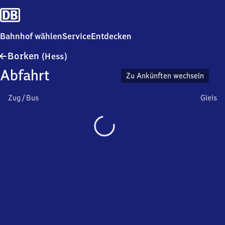
Bahnhof wählen
Service
Entdecken
Borken
Borken
(Hess)
(Hessen)
Abfahrt
Zu Ankünften wechseln
Zug / Bus
Gleis
Wird
geladen…