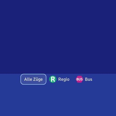
Alle Züge
Regio
Bus
Bei Fragen oder Feedback zu dieser Abfahrtstafel
wenden Sie sich gerne per E-Mail an