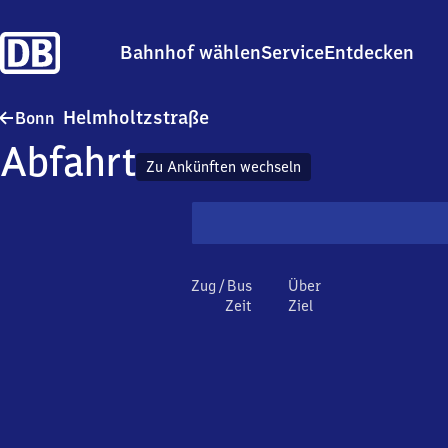
Bahnhof wählen
Service
Entdecken
Bonn Helmholtzstraße
Helmholtzstraße
Bonn
Abfahrt
Zu Ankünften wechseln
Zug / Bus
Über
Zeit
Ziel