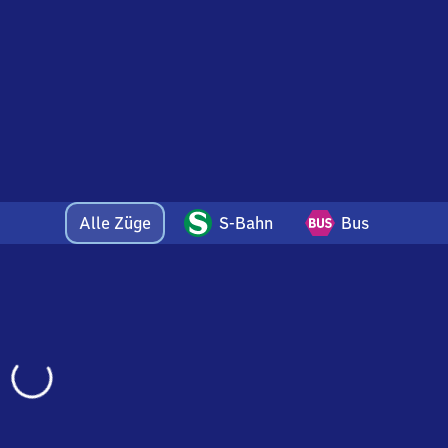
Alle Züge
S-Bahn
Bus
Wird
geladen…