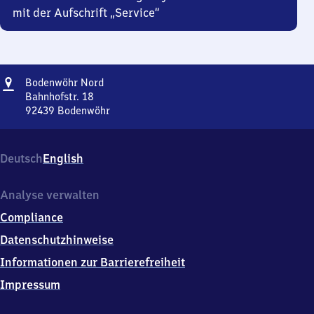
mit der Aufschrift „Service“
Adresse
Bodenwöhr
Bodenwöhr Nord
Nord
Bahnhofstr. 18
92439
Bodenwöhr
Bodenwöhr
Nord,
Bahnhofstr.
Deutsch
English
18,
9
2
Analyse verwalten
4
Compliance
3
9
Datenschutzhinweise
Bodenwöhr
Informationen zur Barrierefreiheit
Impressum