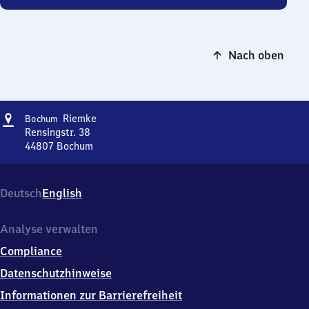
Nach oben
Adresse
Bochum-
Riemke
Bochum
Riemke
Rensingstr. 38
44807
Bochum
Bochum-
Riemke,
Rensingstr.
Deutsch
English
38,
4
4
Analyse verwalten
8
Compliance
0
7
Datenschutzhinweise
Bochum
Informationen zur Barrierefreiheit