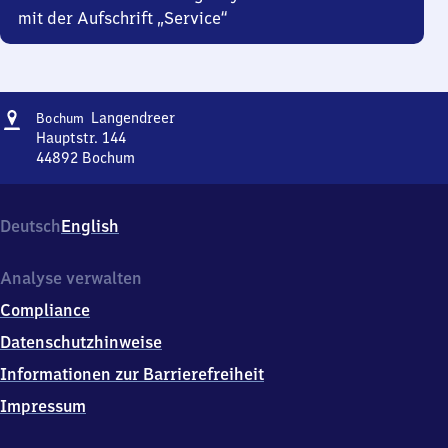
mit der Aufschrift „Service“
Adresse
Bochum-
Langendreer
Bochum
Langendreer
Hauptstr. 144
44892
Bochum
Bochum-
Langendreer,
Hauptstr.
Deutsch
English
144,
4
4
Analyse verwalten
8
Compliance
9
2
Datenschutzhinweise
Bochum
Informationen zur Barrierefreiheit
Impressum