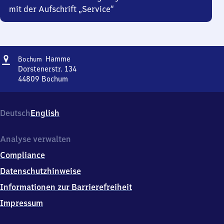
mit der Aufschrift „Service“
Adresse
Bochum-
Hamme
Bochum
Hamme
Dorstenerstr. 134
44809
Bochum
Bochum-
Hamme,
Dorstenerstr.
Deutsch
English
134,
4
4
Analyse verwalten
8
Compliance
0
9
Datenschutzhinweise
Bochum
Informationen zur Barrierefreiheit
Impressum