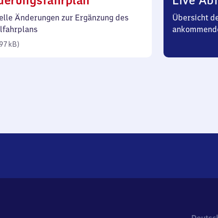
derungsfahrplan
Live Abf
97
elle Änderungen zur Ergänzung des
Übersicht d
Kilobyte)
lfahrplans
ankommend
97 kB
)