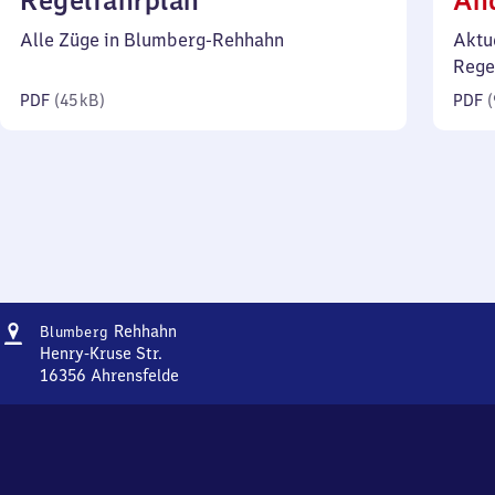
Regelfahrplan
Än
45
Alle Züge in Blumberg-Rehhahn
Aktu
Kilobyte)
Rege
PDF
(
45 kB
)
PDF
(
Adresse
Blumberg-
Rehhahn
Blumberg
Rehhahn
Henry-Kruse Str.
16356
Ahrensfelde
Blumberg-
Rehhahn,
Henry-
Kruse
Str.,