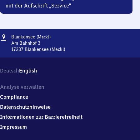
mit der Aufschrift „Service“
Adresse
Blankensee
Blankensee
(Meckl)
(Mecklenburg)
Am Bahnhof 3
17237
Blankensee (Meckl)
Blankensee
(Mecklenburg),
Am
Deutsch
English
Bahnhof
3,
1
Analyse verwalten
7
Compliance
2
3
Datenschutzhinweise
7
Informationen zur Barrierefreiheit
Blankensee
(Meckl)
Impressum