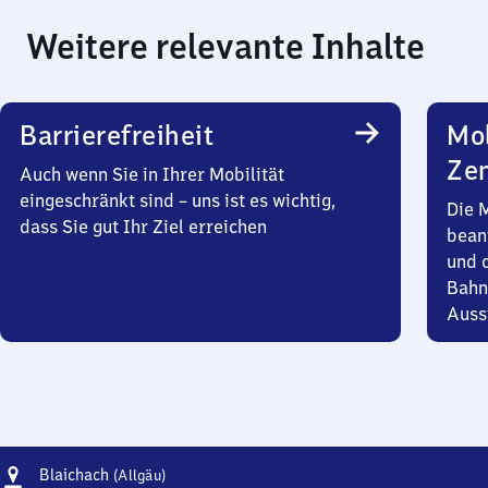
Weitere relevante Inhalte
Barrierefreiheit
Mob
Zen
Auch wenn Sie in Ihrer Mobilität
eingeschränkt sind – uns ist es wichtig,
Die 
dass Sie gut Ihr Ziel erreichen
bean
und 
Bahn
Auss
Adresse
Blaichach
Blaichach
(Allgäu)