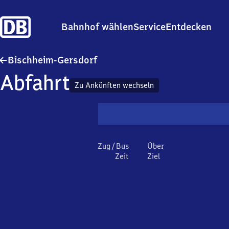
Bahnhof wählen
Service
Entdecken
Bischheim-Gersdorf
Bischheim-Gersdorf
Abfahrt
Zu Ankünften wechseln
Zug / Bus
Über
Zeit
Ziel