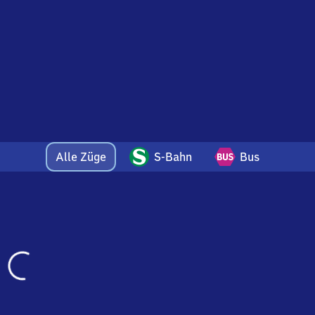
Alle Züge
S-Bahn
Bus
Wird
geladen…