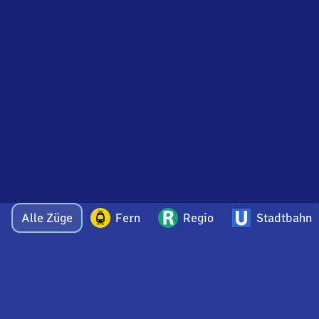
Alle Züge
Fern
Regio
Stadtbahn
Bei Fragen oder Feedback zu dieser Abfahrtstafel
wenden Sie sich gerne per E-Mail an