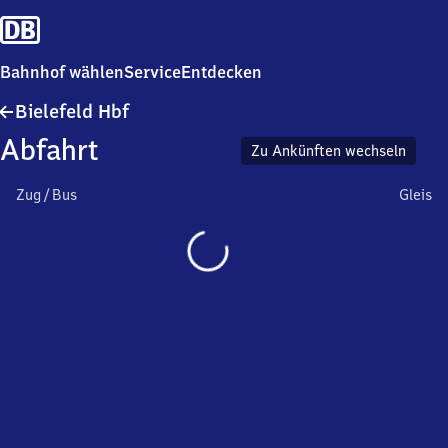
Bahnhof wählen
Service
Entdecken
Bielefeld
Bielefeld Hbf
Hauptbahnhof
Abfahrt
Zu Ankünften wechseln
Zug / Bus
Gleis
Wird
geladen…