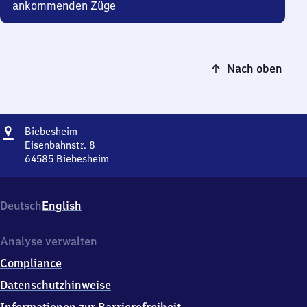
ankommenden Züge
Nach oben
Adresse
Biebesheim
Biebesheim
Eisenbahnstr. 8
64585
Biebesheim
Biebesheim,
Eisenbahnstr.
8,
Deutsch
English
6
4
5
Analyse verwalten
8
Compliance
5
Biebesheim
Datenschutzhinweise