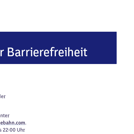
aden)
r Barrierefreiheit
der
unter
ebahn.com
.
s 22:00 Uhr