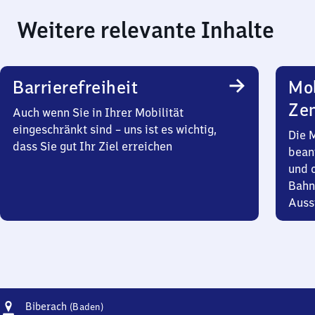
Weitere relevante Inhalte
Barrierefreiheit
Mob
Zen
Auch wenn Sie in Ihrer Mobilität
eingeschränkt sind – uns ist es wichtig,
Die 
dass Sie gut Ihr Ziel erreichen
bean
und 
Bahn
Auss
Adresse
Biberach
Biberach
(Baden)