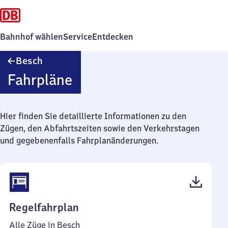
Bahnhof wählen
Service
Entdecken
Besch
Besch
Fahrpläne
Hier finden Sie detaillierte Informationen zu den
Zügen, den Abfahrtszeiten sowie den Verkehrstagen
und gegebenenfalls Fahrplanänderungen.
(PDF,
Regelfahrplan
38
Alle Züge in Besch