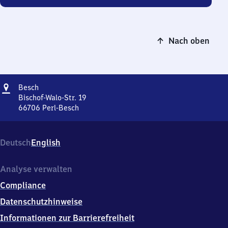
Nach oben
Adresse
Besch
Besch
Bischof-Walo-Str. 19
66706
Perl-Besch
Besch,
Bischof-
Walo-
Deutsch
English
Str.
19,
6
Analyse verwalten
6
Compliance
7
0
Datenschutzhinweise
6
Informationen zur Barrierefreiheit
Perl-