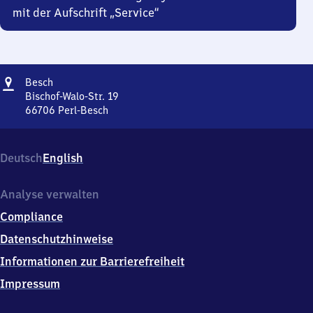
mit der Aufschrift „Service“
Adresse
Besch
Besch
Bischof-Walo-Str. 19
66706
Perl-Besch
Besch,
Bischof-
Walo-
Deutsch
English
Str.
19,
6
Analyse verwalten
6
Compliance
7
0
Datenschutzhinweise
6
Informationen zur Barrierefreiheit
Perl-
Besch
Impressum